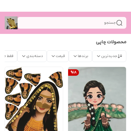
جستجو
محصولات چاپی
جدیدترین
برندها
قیمت
دسته‌بندی
فقط محص
%
18