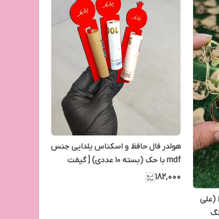
هولدر فال حافظ و اسکناس یلدایی جنس
mdf با حک (بسته 10 عددی) [ گیفت
اسکناس و فال یلدا]
۱۸۲٬۰۰۰
 (علی
نگ