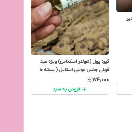
یر
گیره پول (هولدر اسکناس) ویژه عید
قربان جنس مولتی استایل ( بسته 10
عددی)
۱۷۴٬۰۰۰
افزودن به سبد