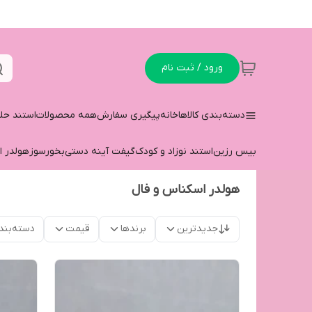
ورود / ثبت نام
دسته‌بندی کالاها
خانه
پیگیری سفارش
همه محصولات
استند حل
بیس رزین
استند نوزاد و کودک
گیفت آینه دستی
بخورسوز
هولدر ا
هولدر اسکناس و فال
جدیدترین
برندها
قیمت
دسته‌بند