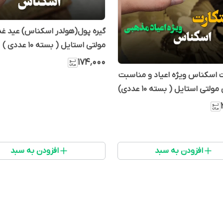
گیره پول(هولدر اسکناس) عید غد
مولتی استایل ( بسته 10 عددی )
۱۷۴٬۰۰۰
 اسکناس ویژه اعیاد و مناسبت
تی استایل ( بسته 10 عددی)
افزودن به سبد
افزودن به سبد