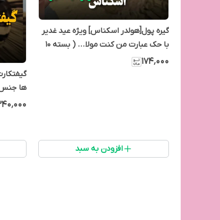
گیره پول[هولدر اسکناس] ویژه عید غدیر
با حک عبارت من کنت مولا... ( بسته 10
عددی )
۱۷۴٬۰۰۰
گیفتکارت
ها جنس مول
۲۴۰٬۰۰۰
افزودن به سبد