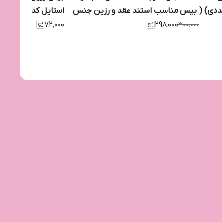
ایرانی 6*9 (بسته 25 عددی) ( بیس
مناسب استند عقد و رزین جنس
استایل کد 14 ( 10 عددی = 5 جفت)
۳۰۰٬۰۰۰
۲۹۸٬۰۰۰
مولتی استایل ( ۵ ست کامل در هر
۷۲٬۰۰۰
بسته)