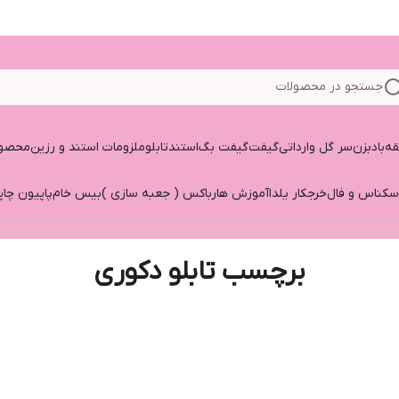
جستجو در محصولات
قه
بادبزن
سر گل وارداتی
گیفت
گیفت بگ
استند
تابلو
ملزومات استند و رزین
محصول
سکناس و فال
خرجکار یلدا
آموزش هارباکس ( جعبه سازی )
بیس خام
پاپیون چاپ
برچسب تابلو دکوری