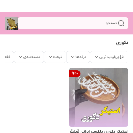
جستجو
دکوری
پربازدیدترین
برندها
قیمت
دسته‌بندی
فقط م
%
20
استیکر دکوری پلکسی ایرانی قبلتُ