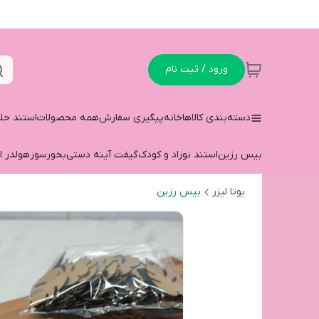
ورود / ثبت نام
دسته‌بندی کالاها
خانه
پیگیری سفارش
همه محصولات
استند حل
بیس رزین
استند نوزاد و کودک
گیفت آینه دستی
بخورسوز
هولدر ا
یوتا لیزر
بیس رزین