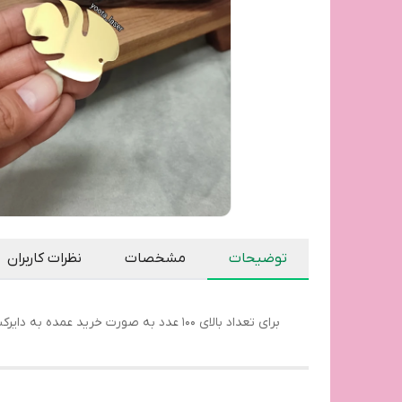
توضیحات
مشخصات
نظرات کاربران
برای تعداد بالای 100 عدد به صورت خرید عمده به دایرکت پیج اینستاگرام yoota_laser مراجعه کنید یا با شماره 09019934440 تماس حاصل فرمایید.