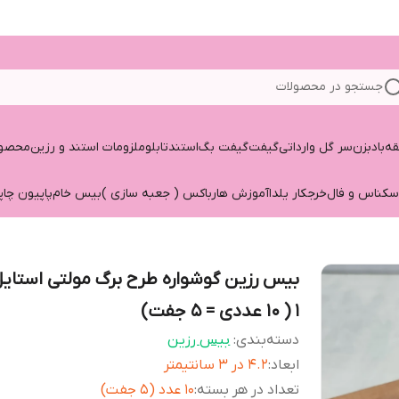
جستجو در محصولات
قه
بادبزن
سر گل وارداتی
گیفت
گیفت بگ
استند
تابلو
ملزومات استند و رزین
محصول
سکناس و فال
خرجکار یلدا
آموزش هارباکس ( جعبه سازی )
بیس خام
پاپیون چاپ
بیس رزین گوشواره طرح برگ مولتی استایل
1 ( 10 عددی = 5 جفت)
دسته‌بندی
:
بیس رزین
ابعاد
:
4.2 در 3 سانتیمتر
تعداد در هر بسته
:
10 عدد (5 جفت)