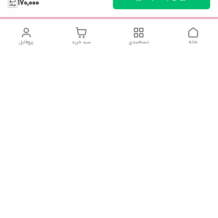
170,000
خانه
دسته‌بندی
سبد خرید
پروفایل
دسترسی سریع
استند اثر انگشت عقد / لوح
سیاست حریم خصوصی
یادبود عقد
قوانین و مقررات
تماس با ما
گیفت آینه دستی و
درباره ما
دکوراتیو