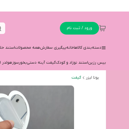
ورود / ثبت نام
دسته‌بندی کالاها
خانه
پیگیری سفارش
همه محصولات
استند حل
بیس رزین
استند نوزاد و کودک
گیفت آینه دستی
بخورسوز
هولدر ا
یوتا لیزر
گیفت