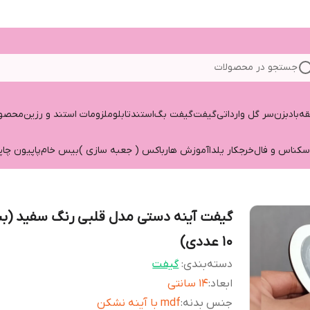
جستجو در محصولات
قه
بادبزن
سر گل وارداتی
گیفت
گیفت بگ
استند
تابلو
ملزومات استند و رزین
محصول
سکناس و فال
خرجکار یلدا
آموزش هارباکس ( جعبه سازی )
بیس خام
پاپیون چاپ
گیفت آینه دستی مدل قلبی رنگ سفید (ب
10 عددی)
دسته‌بندی
:
گیفت
ابعاد
:
14 سانتی
جنس بدنه
:
mdf با آینه نشکن