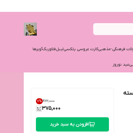
ات فرهنگی-مذهبی
کارت عروسی پلکسی
لیبل
فلاوربگ
آویزها
ی
عید نوروز
سته
۴۲۲٬۰۰۰
11
%
375,000
افزودن به سبد خرید