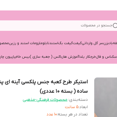
جستجو در محصولات
قه
بادبزن
سر گل وارداتی
گیفت
گیفت بگ
استند
تابلو
ملزومات استند و رزین
محصول
سکناس و فال
خرجکار یلدا
آموزش هارباکس ( جعبه سازی )
بیس خام
پاپیون چاپ
استیکر طرح کعبه جنس پلکسی آینه ای 
ساده ( بسته 10 عددی)
دسته‌بندی
:
محصولات فرهنگی-مذهبی
ابعاد
:
۵ سانت
تعداد در هر بسته
:
۱۰ عدد