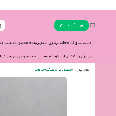
ورود / ثبت نام
دسته‌بندی کالاها
خانه
پیگیری سفارش
همه محصولات
استند حل
بیس رزین
استند نوزاد و کودک
گیفت آینه دستی
بخورسوز
هولدر ا
یوتا لیزر
محصولات فرهنگی-مذهبی