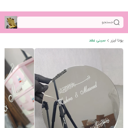
جستجو
یوتا لیزر
سینی عقد