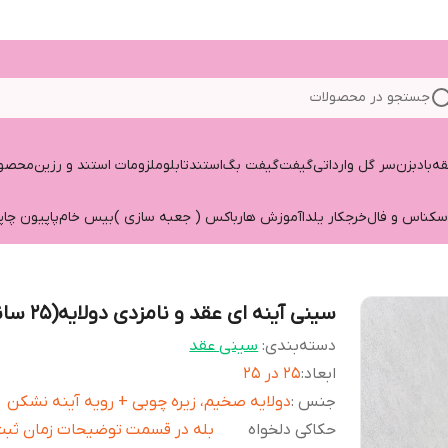
جستجو در محصولات
قه
بادبزن
سر گل وارداتی
گیفت
گیفت بگ
استند
تابلو
ملزومات استند و رزین
محصول
سکناس و فال
خرجکار یلدا
آموزش هارباکس ( جعبه سازی )
بیس خام
پاپیون چاپ
سینی آینه ای عقد و نامزدی دولایه(۲۵ سانتی)
دسته‌بندی
:
سینی عقد
ابعاد
:
۲۵ در ۲۵
جنس
:
دولایه صخیم، زیره چوبی + رویه آینه نشکن
حکاکی دلخواه
بله در قسمت توضیحات زمان ثبت