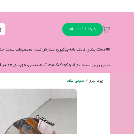
ورود / ثبت نام
دسته‌بندی کالاها
خانه
پیگیری سفارش
همه محصولات
استند حل
بیس رزین
استند نوزاد و کودک
گیفت آینه دستی
بخورسوز
هولدر ا
یوتا لیزر
سینی عقد