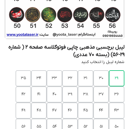
لیبل برچسبی مذهبی چاپی فوتوگلاسه صفحه 2 ( شماره
29-56) (بسته 70 عددی)
شماره لیبل را انتخاب کنید
35
34
33
32
31
30
29
42
41
40
39
38
37
36
49
48
47
46
45
44
43
56
55
54
53
52
51
50