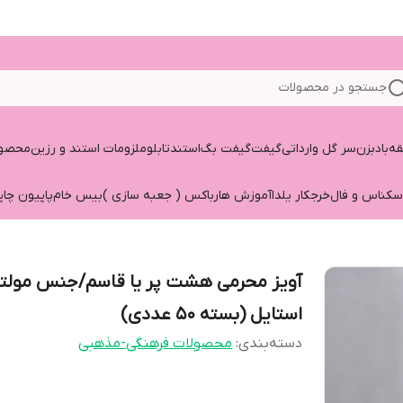
جستجو در محصولات
قه
بادبزن
سر گل وارداتی
گیفت
گیفت بگ
استند
تابلو
ملزومات استند و رزین
محصول
سکناس و فال
خرجکار یلدا
آموزش هارباکس ( جعبه سازی )
بیس خام
پاپیون چاپ
آویز محرمی هشت پر یا قاسم/جنس مولت
استایل (بسته ۵۰ عددی)
دسته‌بندی
:
محصولات فرهنگی-مذهبی