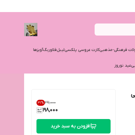
ات فرهنگی-مذهبی
کارت عروسی پلکسی
لیبل
فلاوربگ
آویزها
ی
عید نوروز
ی
۲۹۱٬۰۰۰
31
%
198,000
افزودن به سبد خرید