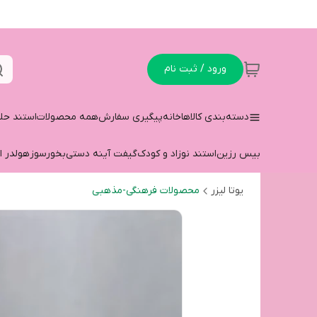
ورود / ثبت نام
دسته‌بندی کالاها
خانه
پیگیری سفارش
همه محصولات
استند حل
بیس رزین
استند نوزاد و کودک
گیفت آینه دستی
بخورسوز
هولدر ا
یوتا لیزر
محصولات فرهنگی-مذهبی