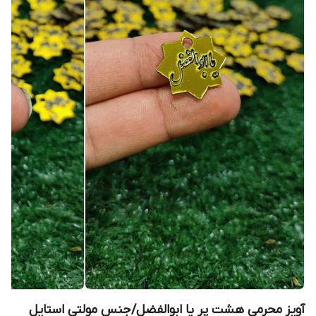
آویز محرمی هشت پر یا ابوالفضل/جنس مولتی استایل