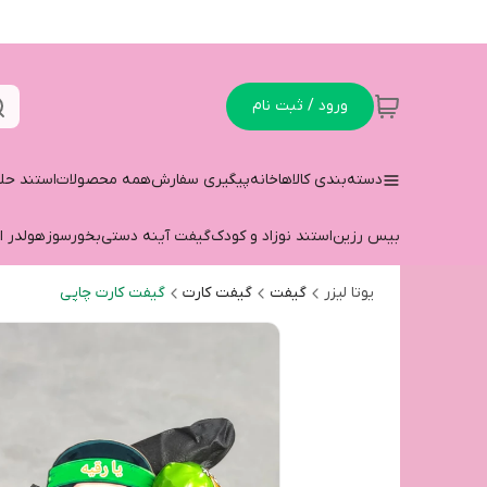
ورود / ثبت نام
دسته‌بندی کالاها
خانه
پیگیری سفارش
همه محصولات
استند حل
بیس رزین
استند نوزاد و کودک
گیفت آینه دستی
بخورسوز
هولدر ا
یوتا لیزر
گیفت
گیفت کارت
گیفت کارت چاپی