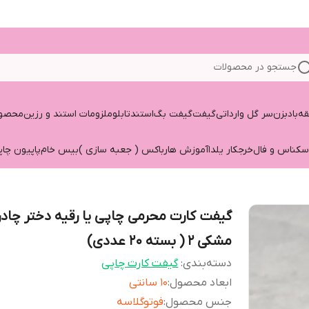
جستجو در محصولات
قه
بادبزن
سر گل وارداتی
گیفت
گیفت بگ
استند
تابلو
ملزومات استند و رزین
محصول
سکناس و فال
خرجکار یلدا
آموزش هارباکس ( جعبه سازی )
بیس خام
پاپیون چاپ
گیفت کارت محرمی چاپی یا رقیه دختر چادر
مشکی 2 ( بسته 20 عددی)
دسته‌بندی
:
گیفت کارت چاپی
ابعاد محصول
:
10 سانتی
جنس محصول
:
فوتوگلاسه