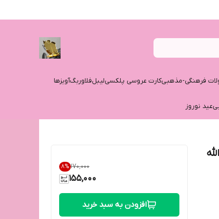
ات فرهنگی-مذهبی
کارت عروسی پلکسی
لیبل
فلاوربگ
آویزها
ی
عید نوروز
له
۱۷۰٬۰۰۰
8
%
155,000
افزودن به سبد خرید