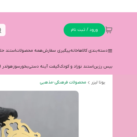
ورود / ثبت نام
دسته‌بندی کالاها
خانه
پیگیری سفارش
همه محصولات
استند حل
بیس رزین
استند نوزاد و کودک
گیفت آینه دستی
بخورسوز
هولدر ا
یوتا لیزر
محصولات فرهنگی-مذهبی