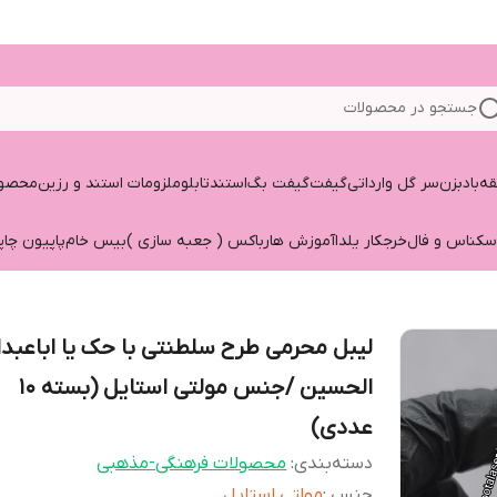
جستجو در محصولات
قه
بادبزن
سر گل وارداتی
گیفت
گیفت بگ
استند
تابلو
ملزومات استند و رزین
محصول
سکناس و فال
خرجکار یلدا
آموزش هارباکس ( جعبه سازی )
بیس خام
پاپیون چاپ
لیبل محرمی طرح سلطنتی با حک یا اباعبدال
الحسین /جنس مولتی استایل (بسته 10
عددی)
دسته‌بندی
:
محصولات فرهنگی-مذهبی
جنس
:
مولتی استایل