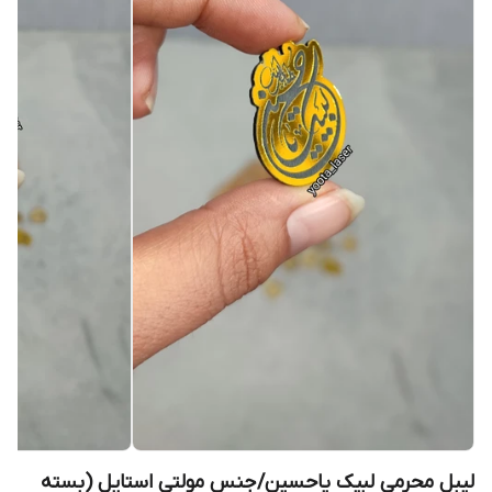
لیبل محرمی لبیک یاحسین/جنس مولتی استایل (بسته