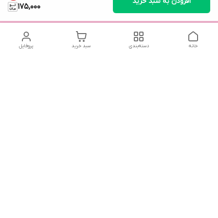
افزودن به سبد خرید
175,000
خانه
دسته‌بندی
سبد خرید
پروفایل
دسترسی سریع
استند اثر انگشت عقد / لوح
سیاست حریم خصوصی
یادبود عقد
قوانین و مقررات
تماس با ما
گیفت آینه دستی و
درباره ما
دکوراتیو