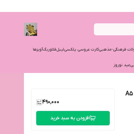
ات فرهنگی-مذهبی
کارت عروسی پلکسی
لیبل
فلاوربگ
آویزها
ی
عید نوروز
کارت عروسی جنس پلکسی تایوانی ( سایز A5
490,000
افزودن به سبد خرید