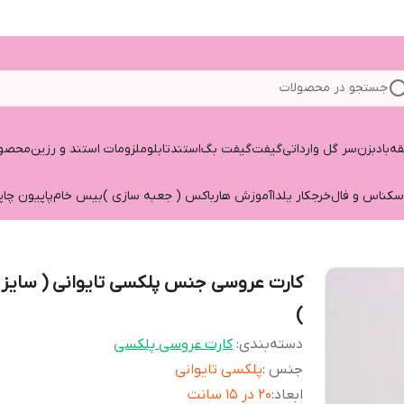
جستجو در محصولات
قه
بادبزن
سر گل وارداتی
گیفت
گیفت بگ
استند
تابلو
ملزومات استند و رزین
محصول
سکناس و فال
خرجکار یلدا
آموزش هارباکس ( جعبه سازی )
بیس خام
پاپیون چاپ
)
دسته‌بندی
:
کارت عروسی پلکسی
جنس
:
پلکسی تایوانی
ابعاد
:
۲۰ در ۱۵ سانت