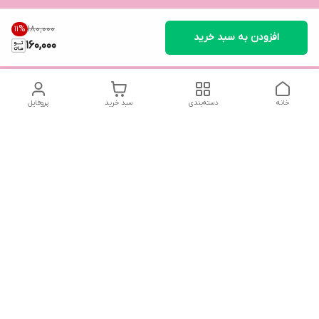
۱۸۰٬۰۰۰
11
%
افزودن به سبد خرید
160,000
خانه
دسته‌بندی
سبد خرید
پروفایل
دسترسی سریع
استند اثر انگشت عقد / لوح
سیاست حریم خصوصی
یادبود عقد
قوانین و مقررات
تماس با ما
گیفت آینه دستی و