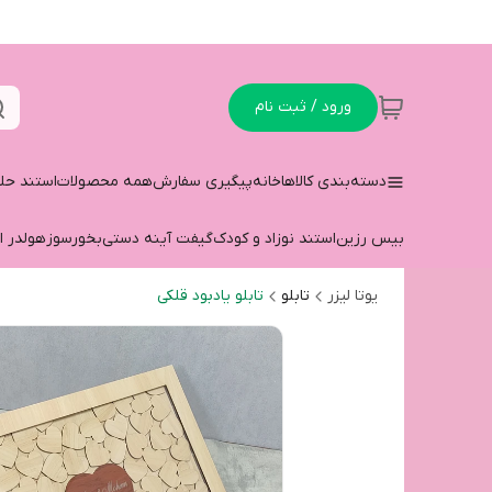
ورود / ثبت نام
دسته‌بندی کالاها
خانه
پیگیری سفارش
همه محصولات
استند حل
بیس رزین
استند نوزاد و کودک
گیفت آینه دستی
بخورسوز
هولدر ا
یوتا لیزر
تابلو
تابلو یادبود قلکی