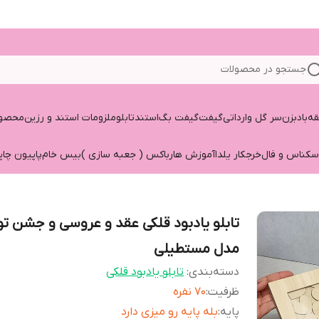
جستجو در محصولات
قه
بادبزن
سر گل وارداتی
گیفت
گیفت بگ
استند
تابلو
ملزومات استند و رزین
محصول
سکناس و فال
خرجکار یلدا
آموزش هارباکس ( جعبه سازی )
بیس خام
پاپیون چاپ
تابلو‌ یادبود قلکی عقد و عروسی و جشن تو
مدل مستطیلی
دسته‌بندی
:
تابلو یادبود قلکی
ظرفیت
:
۷۰ نفره
پایه
:
بله پایه رو میزی دارد