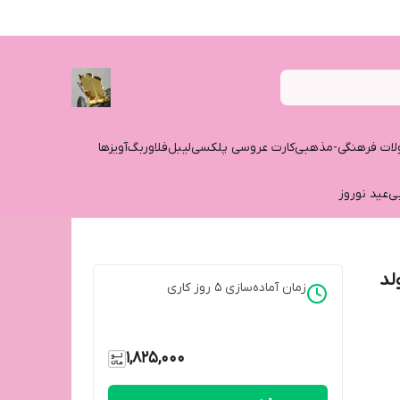
ات فرهنگی-مذهبی
کارت عروسی پلکسی
لیبل
فلاوربگ
آویزها
ی
عید نوروز
لد
زمان آماده‌سازی
5
روز کاری
1,825,000