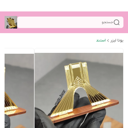
جستجو
یوتا لیزر
استند