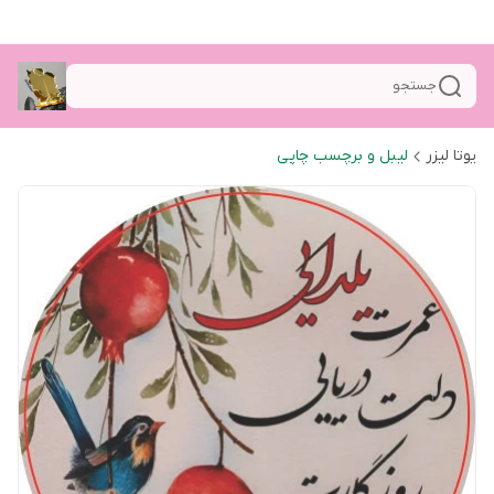
جستجو
یوتا لیزر
لیبل و برچسب چاپی