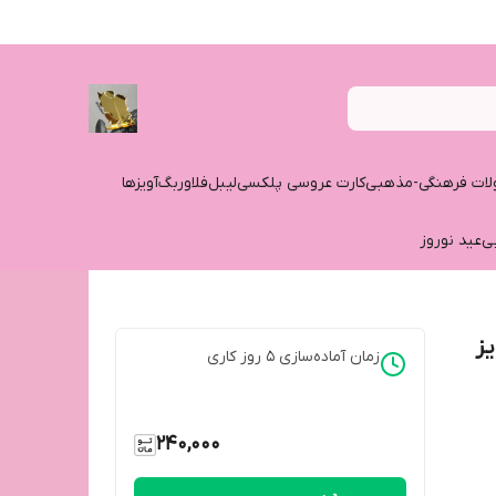
ات فرهنگی-مذهبی
کارت عروسی پلکسی
لیبل
فلاوربگ
آویزها
ی
عید نوروز
دا (کد 6) سایز
زمان آماده‌سازی
5
روز کاری
240,000