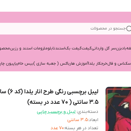
جستجو در محصولات
قه
بادبزن
سر گل وارداتی
گیفت
گیفت بگ
استند
تابلو
ملزومات استند و رزین
محصول
سکناس و فال
خرجکار یلدا
آموزش هارباکس ( جعبه سازی )
بیس خام
پاپیون چاپ
لیبل برچسبی رنگی طرح انار یل
3.5 سانتی ( 70 عدد در بسته)
دسته‌بندی
:
لیبل و برچسب چاپی
ابعاد
:
3.5 سانتی
تعداد در هر بسته
:
70 عدد