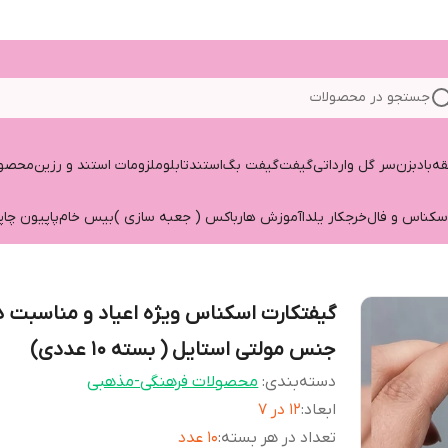
جستجو در محصولات
قه
بادبزن
سر گل وارداتی
گیفت
گیفت بگ
استند
تابلو
ملزومات استند و رزین
محصول
سکناس و فال
خرجکار یلدا
آموزش هارباکس ( جعبه سازی )
بیس خام
پاپیون چاپ
گیفتکارت اسکناس ویژه اعیاد و مناسبت ه
جنس مولتی استایل ( بسته 10 عددی)
دسته‌بندی
:
محصولات فرهنگی-مذهبی
ابعاد
:
۱۲ در ۷
تعداد در هر بسته
:
10 عدد