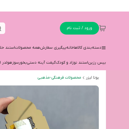
ورود / ثبت نام
دسته‌بندی کالاها
خانه
پیگیری سفارش
همه محصولات
استند حل
بیس رزین
استند نوزاد و کودک
گیفت آینه دستی
بخورسوز
هولدر ا
یوتا لیزر
محصولات فرهنگی-مذهبی