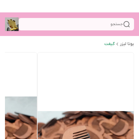
جستجو
یوتا لیزر
گیفت